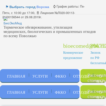
⌚ График работы:
Пн-
⚑ Выбрать город
Ворсма
Пятн, с 10:00 до 17:00, 🧾 Лицензия №Л020-00113-
21/00156544 от 29.08.2019г.
Термическое обезвреживание, утилизация
медицинских, биологических и промышленных отходов
по всему Поволжью
bioecomed@bk.ru
89677
Коммерческое
Звонок
предложение
по РФ
бесплатны
Рассчитат
ГЛАВНАЯ
УСЛУГИ
ФККО
ОТХОДЫ
О
стоимость
НАС
Рассчитат
ГЛАВНАЯ
УСЛУГИ
ФККО
ОТХОДЫ
О
стоимость
НАС