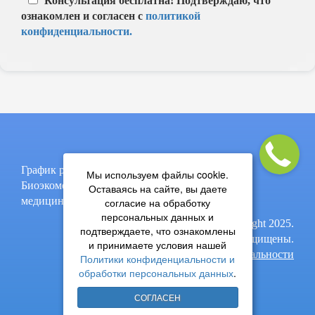
Консультация бесплатна! Подтверждаю, что
ознакомлен и согласен с
политикой
конфиденциальности.
График работы: пон-пят, 9:00-17:00
Мы используем файлы cookie.
Биоэкомед - термическое обезвреживание
Оставаясь на сайте, вы даете
медицинских и биологических отходов.
согласие на обработку
персональных данных и
© Copyright 2025.
подтверждаете, что ознакомлены
Все права защищены.
и принимаете условия нашей
Политика конфиденциальности
Политики конфиденциальности и
обработки персональных данных
.
СОГЛАСЕН