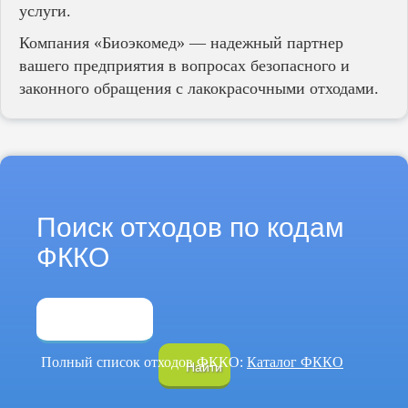
услуги.
Компания «Биоэкомед» — надежный партнер
вашего предприятия в вопросах безопасного и
законного обращения с лакокрасочными отходами.
Поиск отходов по кодам
ФККО
Полный список отходов ФККО:
Каталог ФККО
Найти