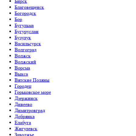
Бирск
Благовещенск
Богородск
Бор
Бугульма
Бугуруслан
Бузулук
Васильсурск
Волгоград
Волжск
Волжский
Ворсма
Выкса
Вятские Поляны
Городец
Горьковское море
Дзержинск
Дивеево
Димитровград
Добрянка
Елабуга
Жигулевск
Заволжье