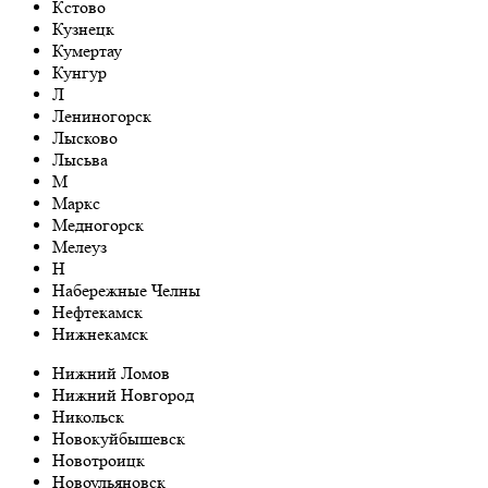
Кстово
Кузнецк
Кумертау
Кунгур
Л
Лениногорск
Лысково
Лысьва
М
Маркс
Медногорск
Мелеуз
Н
Набережные Челны
Нефтекамск
Нижнекамск
Нижний Ломов
Нижний Новгород
Никольск
Новокуйбышевск
Новотроицк
Новоульяновск