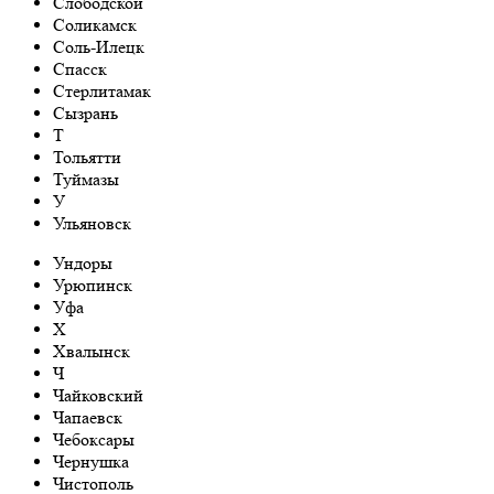
Слободской
Соликамск
Соль-Илецк
Спасск
Стерлитамак
Сызрань
Т
Тольятти
Туймазы
У
Ульяновск
Ундоры
Урюпинск
Уфа
Х
Хвалынск
Ч
Чайковский
Чапаевск
Чебоксары
Чернушка
Чистополь