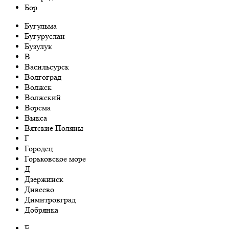
Бор
Бугульма
Бугуруслан
Бузулук
В
Васильсурск
Волгоград
Волжск
Волжский
Ворсма
Выкса
Вятские Поляны
Г
Городец
Горьковское море
Д
Дзержинск
Дивеево
Димитровград
Добрянка
Е