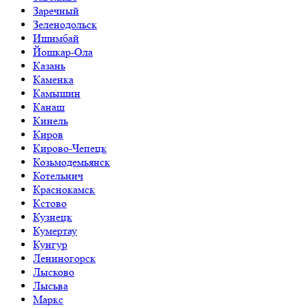
Заречный
Зеленодольск
Ишимбай
Йошкар-Ола
Казань
Каменка
Камышин
Канаш
Кинель
Киров
Кирово-Чепецк
Козьмодемьянск
Котельнич
Краснокамск
Кстово
Кузнецк
Кумертау
Кунгур
Лениногорск
Лысково
Лысьва
Маркс