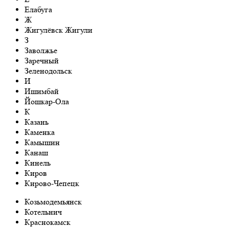
Елабуга
Ж
Жигулёвск Жигули
З
Заволжье
Заречный
Зеленодольск
И
Ишимбай
Йошкар-Ола
К
Казань
Каменка
Камышин
Канаш
Кинель
Киров
Кирово-Чепецк
Козьмодемьянск
Котельнич
Краснокамск