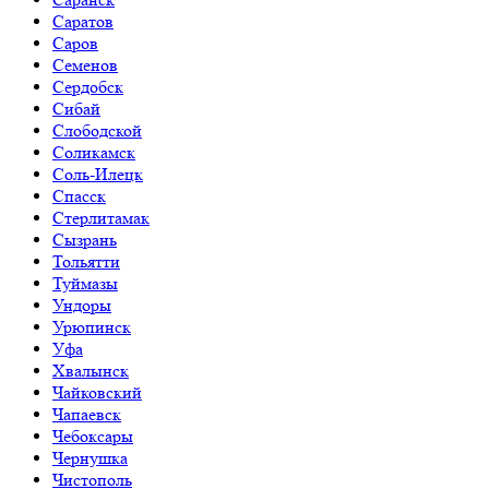
Саратов
Саров
Семенов
Сердобск
Сибай
Слободской
Соликамск
Соль-Илецк
Спасск
Стерлитамак
Сызрань
Тольятти
Туймазы
Ундоры
Урюпинск
Уфа
Хвалынск
Чайковский
Чапаевск
Чебоксары
Чернушка
Чистополь