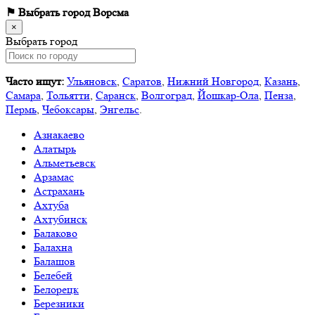
⚑ Выбрать город
Ворсма
×
Выбрать город
Часто ищут:
Ульяновск
,
Саратов
,
Нижний Новгород
,
Казань
,
Самара
,
Тольятти
,
Саранск
,
Волгоград
,
Йошкар-Ола
,
Пенза
,
Пермь
,
Чебоксары
,
Энгельс
.
Азнакаево
Алатырь
Альметьевск
Арзамас
Астрахань
Ахтуба
Ахтубинск
Балаково
Балахна
Балашов
Белебей
Белорецк
Березники