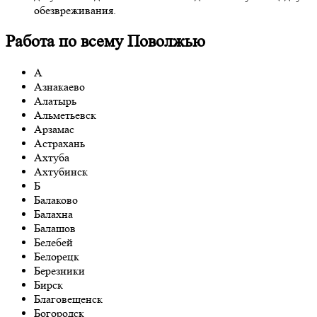
обезвреживания.
Работа по всему Поволжью
А
Азнакаево
Алатырь
Альметьевск
Арзамас
Астрахань
Ахтуба
Ахтубинск
Б
Балаково
Балахна
Балашов
Белебей
Белорецк
Березники
Бирск
Благовещенск
Богородск