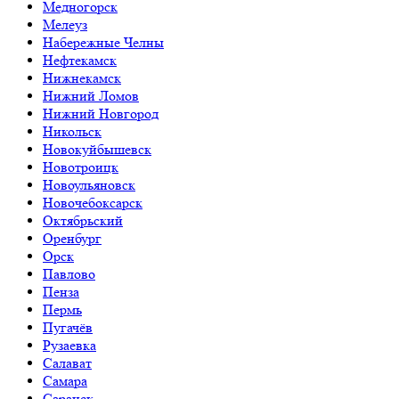
Медногорск
Мелеуз
Набережные Челны
Нефтекамск
Нижнекамск
Нижний Ломов
Нижний Новгород
Никольск
Новокуйбышевск
Новотроицк
Новоульяновск
Новочебоксарск
Октябрьский
Оренбург
Орск
Павлово
Пенза
Пермь
Пугачёв
Рузаевка
Салават
Самара
Саранск