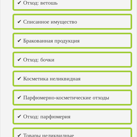
✔ Отход: ветошь
Лысково
Лысьва
Маркс
Медногорск
✔ Списанное имущество
Мелеуз
Набережные Челны
Нефтекамск
✔ Бракованная продукция
Нижнекамск
Нижний Ломов
Нижний Новгород
✔ Отход: бочки
Никольск
Новокуйбышевск
Новотроицк
Новоульяновск
✔ Косметика неликвидная
Новочебоксарск
Октябрьский
Оренбург
✔ Парфюмерно-косметические отходы
Орск
Павлово
Пенза
✔ Отход: парфюмерия
Пермь
Пугачёв
Рузаевка
✔ Товары неликвидные
Салават