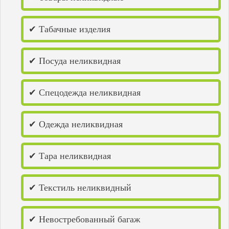
Самара
Саранск
Саратов
✔ Табачные изделия
Саров
Семенов
Сердобск
✔ Посуда неликвидная
Сибай
Слободской
Соликамск
✔ Спецодежда неликвидная
Соль-Илецк
Спасск
Стерлитамак
✔ Одежда неликвидная
Сызрань
Тольятти
Туймазы
Ундоры
✔ Тара неликвидная
Урюпинск
Уфа
Хвалынск
✔ Текстиль неликвидный
Чайковский
Чапаевск
Чебоксары
✔ Невостребованный багаж
Чернушка