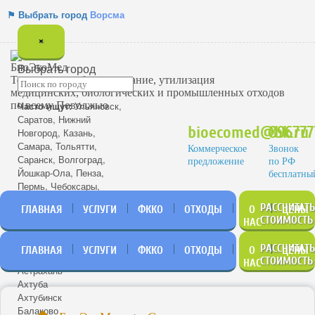
⚑ Выбрать город
Ворсма
×
Выбрать город
Термическое обезвреживание, утилизация
медицинских, биологических и промышленных отходов
по всему Поволжью
Часто ищут:
Ульяновск
,
Саратов
,
Нижний
bioecomed@bk.ru
896777
Новгород
,
Казань
,
Самара
,
Тольятти
,
Коммерческое
Звонок
Саранск
,
Волгоград
,
предложение
по РФ
Йошкар-Ола
,
Пенза
,
бесплатны
Пермь
,
Чебоксары
,
Энгельс
.
РАССЧИТАТ
ГЛАВНАЯ
УСЛУГИ
ФККО
ОТХОДЫ
О
ЦЕНЫ
Азнакаево
СТОИМОСТЬ
НАС
Алатырь
Альметьевск
РАССЧИТАТ
ГЛАВНАЯ
УСЛУГИ
ФККО
ОТХОДЫ
О
ЦЕНЫ
Арзамас
СТОИМОСТЬ
НАС
Астрахань
Ахтуба
Ахтубинск
Балаково