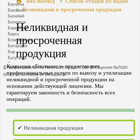
БиоЭкоМед
Список отходов по видам
Балахна
Неликвидная и просроченная продукция
Балашов
Белебей
Белорецк
Неликвидная и
Березники
Бирск
просроченная
Благовещенск
Богородск
продукция
Бор
Бугульма
Бугуруслан
Компания «Биоэкомед» предоставляет
⌚ График работы:
Пн-Пятн, с 10:00 до 17:00, 🧾 Лицензия №Л020-
Бузулук
профессиональные услуги по вывозу и утилизации
00113-21/00156544 от 29.08.2019г.
Васильсурск
неликвидной и просроченной продукции на
Волгоград
основании действующей лицензии. Мы
Волжск
гарантируем законность и безопасность всех
Волжский
операций.
Ворсма
Выкса
Вятские Поляны
Городец
Горьковское море
✔ Неликвидная продукция
Дзержинск
Дивеево