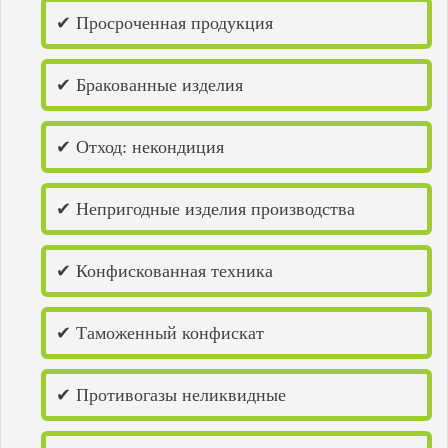
Димитровград
Добрянка
✔ Просроченная продукция
Елабуга
Жигулевск
Заволжье
✔ Бракованные изделия
Заречный
Зеленодольск
Ишимбай
✔ Отход: некондиция
Йошкар-Ола
Казань
Каменка
✔ Непригодные изделия производства
Камышин
Канаш
Кинель
Киров
✔ Конфискованная техника
Кирово-Чепецк
Козьмодемьянск
Котельнич
✔ Таможенный конфискат
Краснокамск
Кстово
Кузнецк
✔ Противогазы неликвидные
Кумертау
Кунгур
Лениногорск