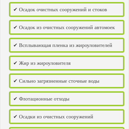
Городец
✔ Осадок очистных сооружений и стоков
Горьковское море
Дзержинск
Дивеево
Димитровград
✔ Осадок из очистных сооружений автомоек
Добрянка
Елабуга
Жигулевск
✔ Всплывающая пленка из жироуловителей
Заволжье
Заречный
Зеленодольск
✔ Жир из жироуловителя
Ишимбай
Йошкар-Ола
Казань
✔ Сильно загрязненные сточные воды
Каменка
Камышин
Канаш
Кинель
✔ Флотационные отходы
Киров
Кирово-Чепецк
Козьмодемьянск
✔ Осадки из очистных сооружений
Котельнич
Краснокамск