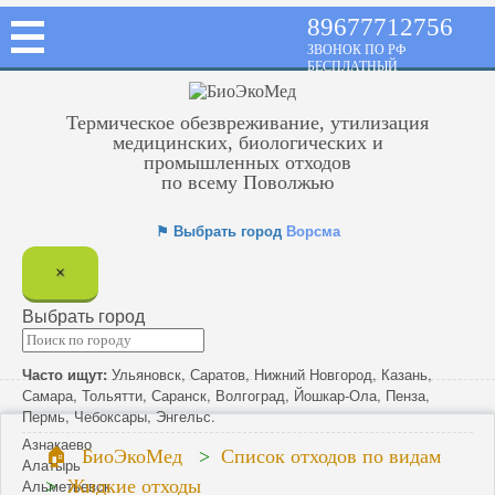
89677712756
ЗВОНОК ПО РФ
БЕСПЛАТНЫЙ
Термическое обезвреживание, утилизация
медицинских, биологических и
промышленных отходов
по всему Поволжью
⚑ Выбрать город
Ворсма
×
Выбрать город
Часто ищут:
Ульяновск
,
Саратов
,
Нижний Новгород
,
Казань
,
Самара
,
Тольятти
,
Саранск
,
Волгоград
,
Йошкар-Ола
,
Пенза
,
Пермь
,
Чебоксары
,
Энгельс
.
Азнакаево
БиоЭкоМед
Список отходов по видам
Алатырь
Альметьевск
Жидкие отходы