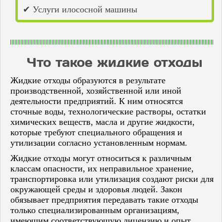
Кстово
✔ Услуги илососной машины
Кузнецк
Кумертау
Кунгур
Лениногорск
Лысково
Что такое жидкие отходы
Лысьва
Маркс
Медногорск
Жидкие отходы образуются в результате
Мелеуз
производственной, хозяйственной или иной
Набережные Челны
деятельности предприятий. К ним относятся
Нефтекамск
сточные воды, технологические растворы, остатки
Нижнекамск
химических веществ, масла и другие жидкости,
Нижний Ломов
которые требуют специального обращения и
Нижний Новгород
утилизации согласно установленным нормам.
Никольск
Новокуйбышевск
Жидкие отходы могут относиться к различным
Новотроицк
классам опасности, их неправильное хранение,
Новоульяновск
транспортировка или утилизация создают риски для
Новочебоксарск
окружающей среды и здоровья людей. Закон
Октябрьский
обязывает предприятия передавать такие отходы
Оренбург
только специализированным организациям,
Орск
Павлово
имеющим соответствующую лицензию и опыт