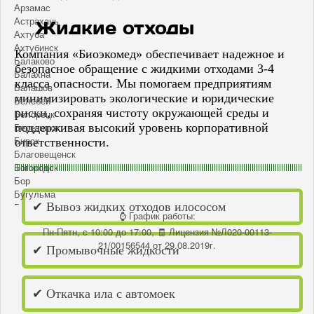
Арзамас
Астрахань
Жидкие отходы
Ахтуба
Ахтубинск
Компания «Биоэкомед» обеспечивает надежное и
Балаково
безопасное обращение с жидкими отходами 3-4
Балахна
класса опасности. Мы помогаем предприятиям
Балашов
минимизировать экологические и юридические
Белебей
риски, сохраняя чистоту окружающей среды и
Белорецк
Березники
поддерживая высокий уровень корпоративной
Бирск
ответственности.
Благовещенск
Богородск
Бор
Бугульма
✔ Вывоз жидких отходов илососом
Бугуруслан
⌚ График работы:
Бузулук
Пн-Пятн, с 10:00 до 17:00, 🧾 Лицензия №Л020-00113-
Васильсурск
21/00156544 от 29.08.2019г.
Волгоград
✔ Промывочные жидкости
Волжск
Волжский
Ворсма
✔ Откачка ила с автомоек
Выкса
Вятские Поляны