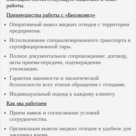
Пенза
работы.
Пермь
Преимущества работы с «Биоэкомед»
Пугачёв
Рузаевка
Оперативный вывоз жидких отходов с территории
Салават
предприятия.
Самара
Саранск
Использование специализированного транспорта и
Саратов
сертифицированной тары.
Саров
Полное документальное сопровождение: договор,
Семенов
акты приема-передачи, подтверждение
Сердобск
Сибай
утилизации.
Слободской
Гарантия законности и экологической
Соликамск
безопасности всех этапов обращения с отходами.
Соль-Илецк
Спасск
Индивидуальный подход к каждому клиенту.
Стерлитамак
Сызрань
Как мы работаем
Тольятти
Прием заявок и согласование условий
Туймазы
сотрудничества.
Ундоры
Урюпинск
Организация вывоза жидких отходов в удобное для
Уфа
заказчика время.