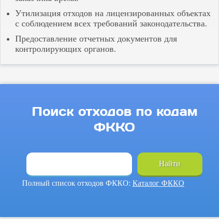
Хвалынск
Чайковский
Утилизация отходов на лицензированных объектах
Чапаевск
с соблюдением всех требований законодательства.
Чебоксары
Предоставление отчетных документов для
Чернушка
Чистополь
контролирующих органов.
Чкаловск
Чусовой
Энгельс
Поиск отходов по кодам
ФККО
Найти
Полный список отходов ФККО:
Каталог ФККО