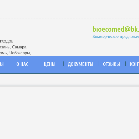
bioecomed@bk.
Коммерческое предложе
тходов
азань
,
Самара
,
рмь
,
Чебоксары
,
ДЫ
О НАС
ЦЕНЫ
ДОКУМЕНТЫ
ОТЗЫВЫ
КОН