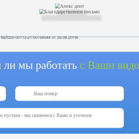
я №Л020-00113-21/00156544 от 29.08.2019г.
 ли мы работать
с Ваши видо