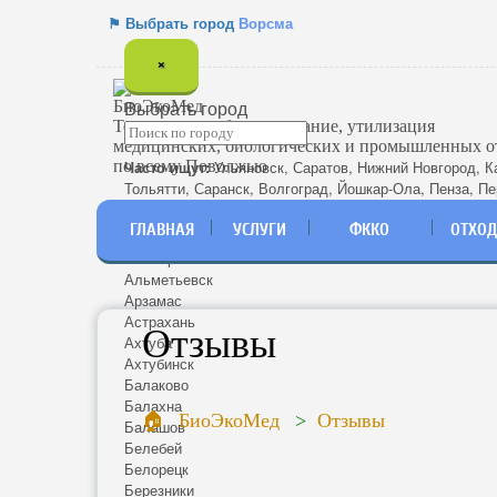
⚑ Выбрать город
Ворсма
×
Выбрать город
Термическое обезвреживание, утилизация
медицинских, биологических и промышленных о
по всему Поволжью
Часто ищут:
Ульяновск
,
Саратов
,
Нижний Новгород
,
К
Тольятти
,
Саранск
,
Волгоград
,
Йошкар-Ола
,
Пенза
,
Пе
Энгельс
.
ГЛАВНАЯ
УСЛУГИ
ФККО
ОТХО
Азнакаево
Алатырь
Альметьевск
Арзамас
Астрахань
Отзывы
Ахтуба
Ахтубинск
Балаково
Балахна
БиоЭкоМед
Отзывы
Балашов
Белебей
Белорецк
Березники